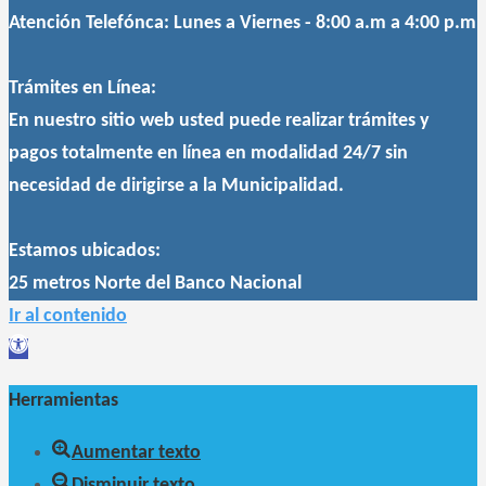
Atención Telefónca:
Lunes a Viernes - 8:00 a.m a 4:00 p.m
Trámites en Línea:
En nuestro sitio web usted puede realizar trámites y
pagos totalmente en línea en modalidad 24/7 sin
necesidad de dirigirse a la Municipalidad.
Estamos ubicados:
25 metros Norte del Banco Nacional
Ir al contenido
Abrir
barra
Herramientas
de
herramientas
Aumentar texto
Disminuir texto