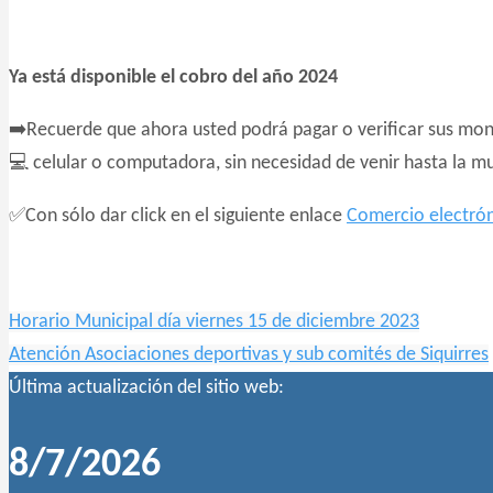
Ya está disponible el cobro del año 2024
➡️Recuerde que ahora usted podrá pagar o verificar sus mo
💻 celular o computadora, sin necesidad de venir hasta la mu
✅Con sólo dar click en el siguiente enlace
Comercio electró
Horario Municipal día viernes 15 de diciembre 2023
Atención Asociaciones deportivas y sub comités de Siquirres
Última actualización del sitio web:
8/7/2026