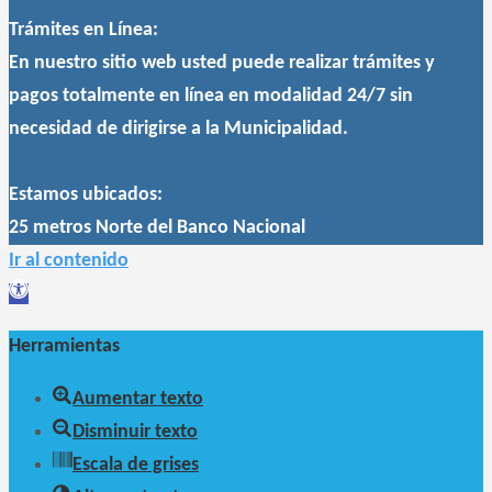
Trámites en Línea:
En nuestro sitio web usted puede realizar trámites y
pagos totalmente en línea en modalidad 24/7 sin
necesidad de dirigirse a la Municipalidad.
Estamos ubicados:
25 metros Norte del Banco Nacional
Ir al contenido
Abrir
barra
Herramientas
de
herramientas
Aumentar texto
Disminuir texto
Escala de grises