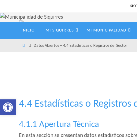
Ir
SIC
al
contenido
Ir
INICIO
MI SIQUIRRES
MI MUNICIPALIDAD
al
contenido
Inicio
Datos Abiertos – 4.4 Estadísticas o Registros del Sector
Abrir barra de herramientas
4.4 Estadísticas o Registros 
4.1.1 Apertura Técnica
En esta sección se presentan datos estadísticos sobr