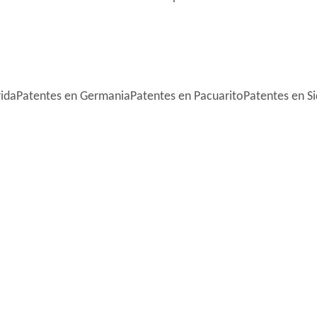
rida
Patentes en Germania
Patentes en Pacuarito
Patentes en Si