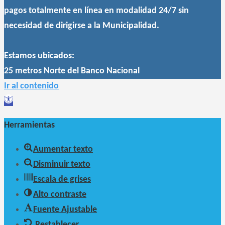
pagos totalmente en línea en modalidad 24/7 sin
necesidad de dirigirse a la Municipalidad.
Estamos ubicados:
25 metros Norte del Banco Nacional
Ir al contenido
Abrir
barra
Herramientas
de
herramientas
Aumentar texto
Disminuir texto
Escala de grises
Alto contraste
Fuente Ajustable
Restablecer