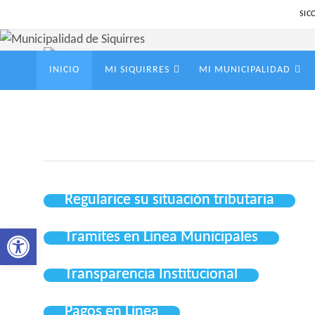
Ir
SIC
al
contenido
Ir
INICIO
MI SIQUIRRES
MI MUNICIPALIDAD
al
contenido
Regularice su situación tributaria
Abrir barra de herramientas
Tramites en Línea Municipales
Transparencia Institucional
Pagos en Línea