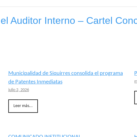
l Auditor Interno – Cartel Con
Municipalidad de Siquirres consolida el programa
P
de Patentes Inmediatas
m
julio 2, 2026
Leer más...