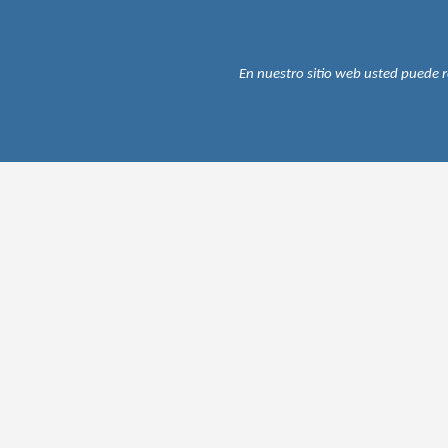
En nuestro sitio web usted puede r
Encuesta de Satisfacción del Si
Municipalidad de Siquirres
Ayúdenos a mejorar su experiencia en nuestro Sitio Web res
Participar