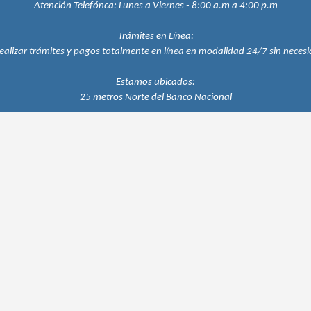
Atención Telefónca:
Lunes a Viernes - 8:00 a.m a 4:00 p.m
Trámites en Línea:
ealizar trámites y pagos totalmente en línea en modalidad 24/7 sin necesid
Estamos ubicados:
25 metros Norte del Banco Nacional
Close
this
module
tio Web de la
pondiendo esta breve encuentra.